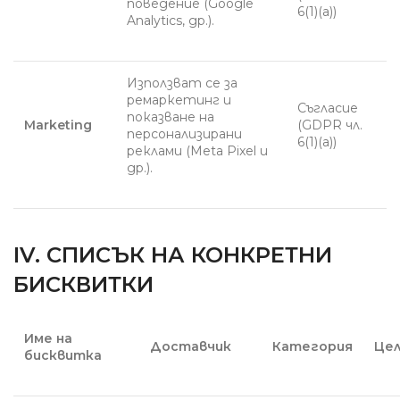
поведение (Google
6(1)(a))
Analytics, др.).
Използват се за
ремаркетинг и
Съгласие
показване на
Marketing
(GDPR чл.
персонализирани
6(1)(a))
реклами (Meta Pixel и
др.).
IV. СПИСЪК НА КОНКРЕТНИ
БИСКВИТКИ
Име на
Доставчик
Категория
Це
бисквитка