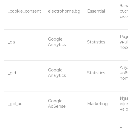
Зап
_cookie_consent
electrohome.bg
Essential
със
съг
Раз
Google
_ga
Statistics
уни
Analytics
по
Ану
Google
_gid
Statistics
нов
Analytics
по
Изм
Google
_gcl_au
Marketing
еф
AdSense
на 