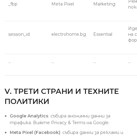
Рем
_fbp
Meta Pixel
Marketing
пок
Ид
session_id
electrohome.bg
Essential
на 
фор
…
…
…
…
V. ТРЕТИ СТРАНИ И ТЕХНИТЕ
ПОЛИТИКИ
Google Analytics
: събира анонимни данни за
трафика. Вижте Privacy & Terms на Google.
Meta Pixel (Facebook)
: събира данни за реклами и