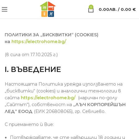
0
0.00
ЛВ.
/ 0.00 €
ПОЛИТИКИ ЗА „БИСКВИТКИ“ (COOKIES)
на
https://electrohome.bg/
(в сила от 17.10.2025 г.)
I. ВЪВЕДЕНИЕ
Настоящата Политика урежда използването на
„бисквитки“ (cookies) и аналогични технологии в
сайта
https://electrohome.bg/
(наричан по-долу
„Сайтът“), собственост на
„ЛЪЧ КОРПОРЕЙШЪН
ЛЕД“ ЕООД
(ЕИК 206808065), гр. Севлиево.
С приемането ѝ Вие:
Потвърждавате, че сте навършили 18 години и