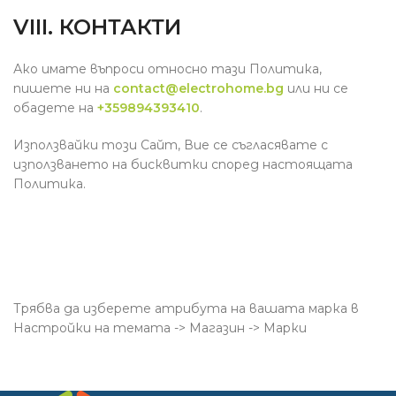
VIII. КОНТАКТИ
Ако имате въпроси относно тази Политика,
пишете ни на
contact@electrohome.bg
или ни се
обадете на
+359894393410
.
Използвайки този Сайт, Вие се съгласявате с
използването на бисквитки според настоящата
Политика.
Трябва да изберете атрибута на вашата марка в
Настройки на темата -> Магазин -> Марки