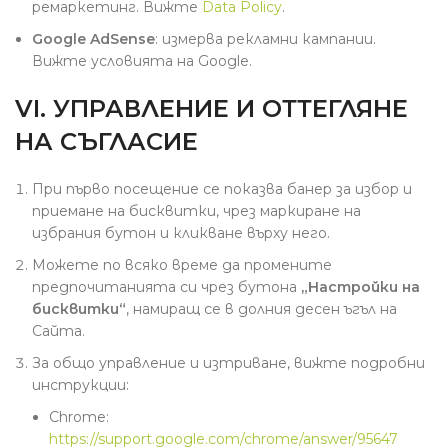
ремаркетинг. Вижте
Data Policy
.
Google AdSense
: измерва рекламни кампании.
Вижте условията на Google.
VI. УПРАВЛЕНИЕ И ОТТЕГЛЯНЕ
НА СЪГЛАСИЕ
При първо посещение се показва банер за избор и
приемане на бисквитки, чрез маркиране на
избрания бутон и кликване върху него.
Можете по всяко време да промените
предпочитанията си чрез бутона
„Настройки на
бисквитки“
, намиращ се в долния десен ъгъл на
Сайта.
За общо управление и изтриване, вижте подробни
инструкции:
Chrome:
https://support.google.com/chrome/answer/95647