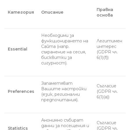
Правна
Категория
Описание
основа
Необходими за
функционирането на
Легитимен
Сайта (напр.
интерес
Essential
съхранение на сесия,
(GDPR чл.
бисквитки за
6(1)(f))
сигурност).
Запаметяват
Съгласие
Вашите настройки
Preferences
(GDPR чл.
(език, регионални
6(1)(a))
предпочитания).
Анонимно събират
Съгласие
данни за посещения и
Statistics
(GDPR чл.