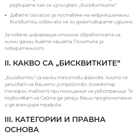
разбирате как се използват „бисквитките“.
Давате съгласие за поставяне на нефункционални
бисквитки, освен ако не ги деактивирате изрично.
За повече информация относно обработката на
лични данни, вижте нашата Политика за
поверителност.
II. КАКВО СА „БИСКВИТКИТЕ“
„Бисквитки“ са малки текстови файлове, които се
записват на Вашето устройство (компютър,
телефон, таблет) при посещение на уебстраница. Те
позволяват на Сайта да запази Ваши предпочитания
и да анализира трафика.
III. КАТЕГОРИИ И ПРАВНА
ОСНОВА