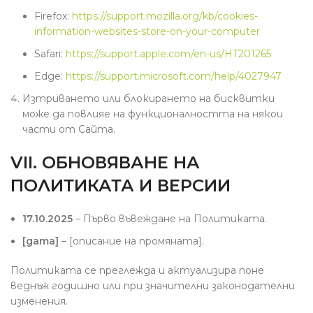
Firefox:
https://support.mozilla.org/kb/cookies-
information-websites-store-on-your-computer
Safari:
https://support.apple.com/en-us/HT201265
Edge:
https://support.microsoft.com/help/4027947
Изтриването или блокирането на бисквитки
може да повлияе на функционалността на някои
части от Сайта.
VII. ОБНОВЯВАНЕ НА
ПОЛИТИКАТА И ВЕРСИИ
17.10.2025
– Първо въвеждане на Политиката.
[дата]
– [описание на промяната].
Политиката се преглежда и актуализира поне
веднъж годишно или при значителни законодателни
изменения.